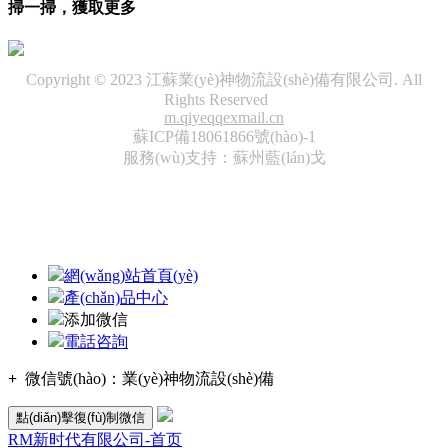
掃一掃，獲取更多
Copyright © 2023 江蘇業(yè)神物流設(shè)備有限公司. All
Rights Reserved
m.qiyeqqexmail.cn
蘇ICP備18061866號(hào)-1
服務(wù)支持：
蘇州藍(lán)戈
網(wǎng)站首頁(yè)
產(chǎn)品中心
添加微信
電話咨詢
+
微信號(hào)：
業(yè)神物流設(shè)備
點(diǎn)擊復(fù)制微信
RM新时代有限公司-首页