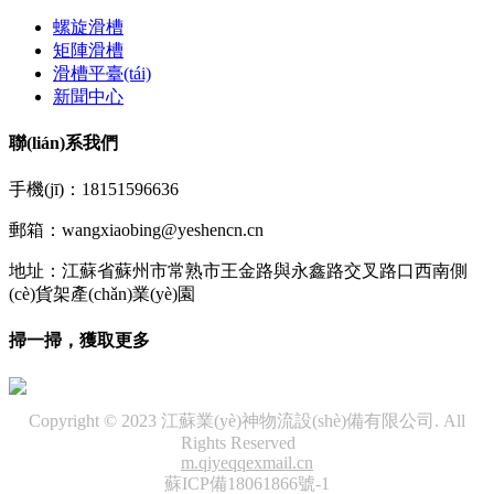
螺旋滑槽
矩陣滑槽
滑槽平臺(tái)
新聞中心
聯(lián)系我們
手機(jī)：18151596636
郵箱：wangxiaobing@yeshencn.cn
地址：江蘇省蘇州市常熟市王金路與永鑫路交叉路口西南側
(cè)貨架產(chǎn)業(yè)園
掃一掃，獲取更多
Copyright © 2023 江蘇業(yè)神物流設(shè)備有限公司. All
Rights Reserved
m.qiyeqqexmail.cn
蘇ICP備18061866號-1